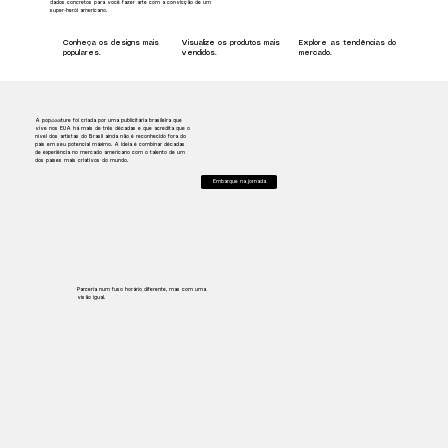
dados concretos para você fazer arte com a convicção de um
super-herói americano.
Conheça os designs mais
Visualize os produtos mais
Explore as tendências do
populares.
vendidos.
mercado.
A pop
cool
ture foi criada por uma publicitária brasileira que
vive nos EUA há mais de três décadas e que acredita que o
nível dos artistas do Brasil ainda não é reconhecido fora do
país em seu potencial máximo. A ideia é combinar décadas
de experiência no mercado americano com o talento de um
dos países mais criativos do mundo.
Embarque na jornada
Parceria num fuso horário diferente, mas com uma
visão igual.