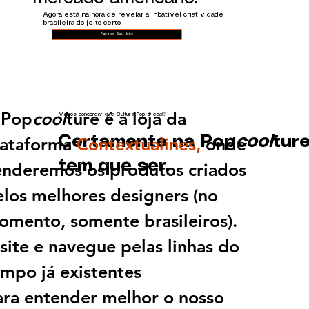
Agora está na hora de revelar a inbatível criatividade
brasileira do jeito certo.
Faça do Seu Jeito
 Pop
cool
ture é a loja da
Vamos concordar que Cultura Pop é c
ool?
Certamente na Pop
cool
tur
lataforma
Contextualines,
onde
tem que ser.
enderemos os produtos criados
los melhores designers (no
omento, somente brasileiros).
site e navegue pelas linhas do
mpo já existentes
ara entender melhor o nosso