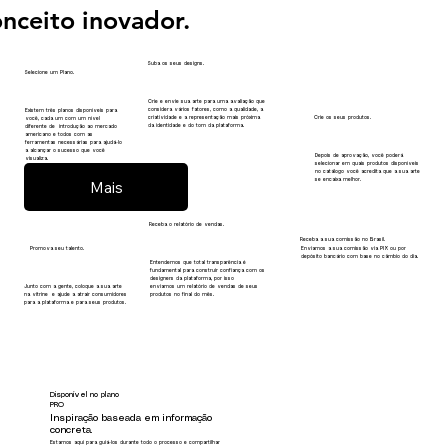
onceito inovador.
Suba os seus designs.
Selecione um Plano.
Crie e envie sua arte para uma avaliação que
considera vários fatores, como a qualidade, a
Existem três planos disponíveis para
Crie os seus produtos.
criatividade e a representação mais próxima
você, cada um com um nível
da identidade e do tom da plataforma.
diferente de introdução ao mercado
americano e todos com as
ferramentas necessárias para ajudá-lo
a alcançar o sucesso que você
Depois de aprovação, você poderá
visualiza.
selecionar em quais produtos disponíveis
no catálogo você acredita que a sua arte
se encaixa melhor.
Receba o relatório de vendas.
Receba a sua comissão no Brasil.
Enviamos a sua comissão via PIX ou por
Promova seu talento.
depósito bancário com base no câmbio do dia.
Entendemos que total transparência é
fundamental para construir confiança com os
designers da plataforma, por isso
Junto com a gente, coloque a sua arte
enviamos um relatório de vendas de seus
na vitrine e ajude a atrair consumidores
produtos no final do mês.
para a plataforma e para seus produtos.
Disponível no plano
PRO
Inspiração baseada em informação
concreta.
Estamos aqui para guiá-los durante todo o processo e compartilhar